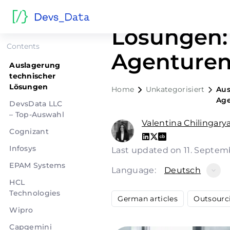
Auslageru
Lösungen:
Contents
Agenture
Auslagerung
technischer
Lösungen
Home
Unkategorisiert
Aus
Ag
DevsData LLC
– Top-Auswahl
Valentina Chilingary
Cognizant
Infosys
Last updated on 11. Septe
EPAM Systems
Language:
Deutsch
HCL
Technologies
German articles
Outsourc
Wipro
Capgemini