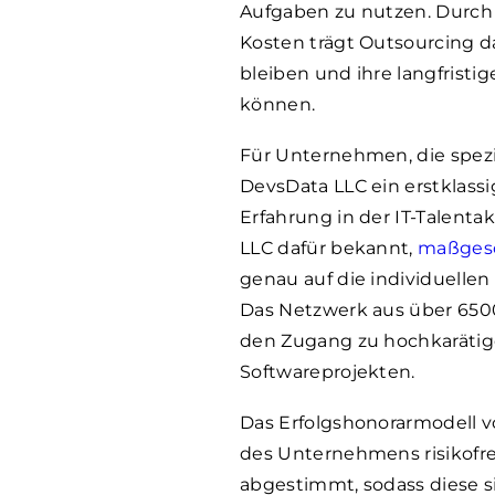
Aufgaben zu nutzen. Durch 
Kosten trägt Outsourcing 
bleiben und ihre langfristi
können.
Für Unternehmen, die spezi
DevsData LLC ein erstklassi
Erfahrung in der IT-Talent
LLC dafür bekannt,
maßgesc
genau auf die individuelle
Das Netzwerk aus über
650
den Zugang zu hochkarätige
Softwareprojekten.
Das Erfolgshonorarmodell 
des Unternehmens risikofrei
abgestimmt, sodass diese 