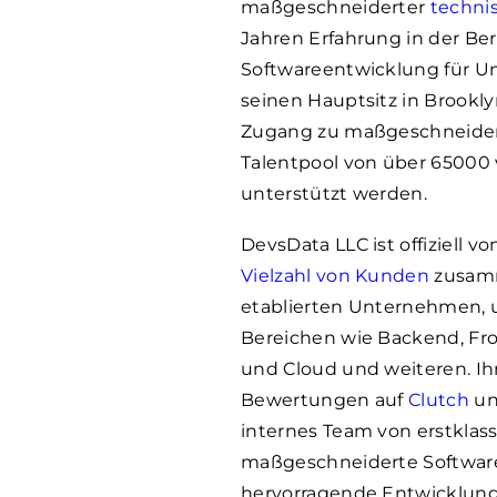
maßgeschneiderter
techni
Jahren Erfahrung in der Be
Softwareentwicklung für U
seinen Hauptsitz in Brookl
Zugang zu maßgeschneidert
Talentpool von über
65000
unterstützt werden.
DevsData LLC ist offiziell v
Vielzahl von Kunden
zusamm
etablierten Unternehmen, 
Bereichen wie Backend, Fr
und Cloud und weiteren. Ihr
Bewertungen auf
Clutch
u
internes Team von erstklas
maßgeschneiderte Software
hervorragende Entwicklung