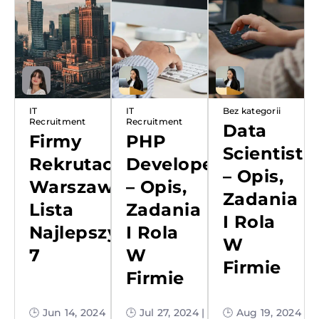
IT
IT
Bez kategorii
Recruitment
Recruitment
Data
Firmy
PHP
Scientist
Rekrutacyjne
Developer
– Opis,
Warszawa:
– Opis,
Zadania
Lista
Zadania
I Rola
Najlepszych
I Rola
W
7
W
Firmie
Firmie
🕒 Jun 14, 2024
🕒 Jul 27, 2024 |
🕒 Aug 19, 2024