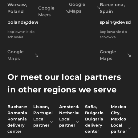
Google
Warsaw,
Barcelona,
Google
Maps
Poland
Spain
Maps
poland@devsdata.com
spain@devsdat
kopiowanie do
kopiowanie do
schowka
schowka
Google
Google
Maps
Maps
Or meet our local partners
in other regions we serve
Bucharest,
Lisbon,
Amsterdam,
Sofia,
Mexico
Romania
Portugal
Netherlands
Bulgaria
City,
Romania
Local
Local
Bulgaria
Mexico
delivery
partner
partner
delivery
Local
center
center
partner