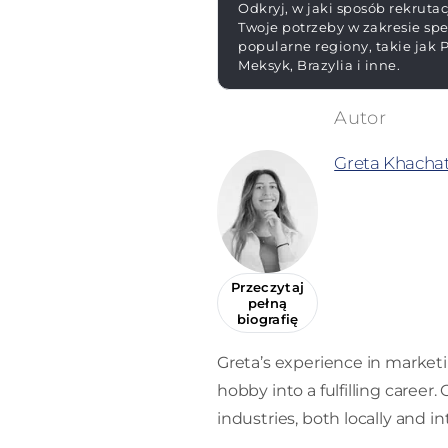
Odkryj, w jaki sposób rekruta
Twoje potrzeby w zakresie spe
popularne regiony, takie jak P
Meksyk, Brazylia i inne.
Greta Khacha
Przeczytaj
pełną
biografię
Greta’s experience in market
hobby into a fulfilling career
industries, both locally and in