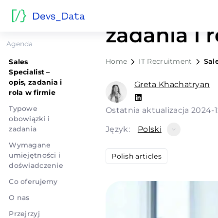
Sales Speci
zadania i r
Agenda
Home
IT Recruitment
Sale
Sales
Specialist –
opis, zadania i
Greta Khachatryan
rola w firmie
Typowe
Ostatnia aktualizacja 2024-
obowiązki i
zadania
Język:
Polski
Wymagane
umiejętności i
Polish articles
doświadczenie
Co oferujemy
O nas
Przejrzyj