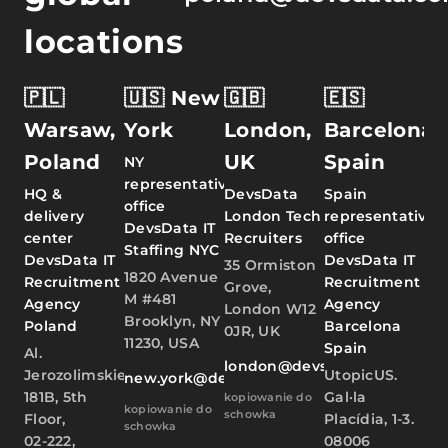
locations
🇵🇱
🇺🇸 New
🇬🇧
🇪🇸
Warsaw,
York
London,
Barcelona,
Poland
UK
Spain
NY
representative
HQ &
DevsData
Spain
office
delivery
London Tech
representative
DevsData IT
center
Recruiters
office
Staffing NYC
DevsData IT
DevsData IT
35 Ormiston
1820 Avenue
Recruitment
Recruitment
Grove,
M #481
Agency
Agency
London W12
Brooklyn, NY
Poland
Barcelona
0JR, UK
11230, USA
Spain
Al.
london@devsdata.com
Jerozolimskie
UtopicUS.
new.york@devsdata.com
181B, 5th
Gal·la
kopiowanie do
kopiowanie do
schowka
Floor,
Placídia, 1-3.
schowka
02-222,
08006