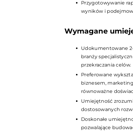
Przygotowywanie rap
wyników i podejmowa
Wymagane umiejęt
Udokumentowane 2-3 
branży specjalistyczne
przekraczania celów.
Preferowane wykształ
biznesem, marketing
równoważne doświad
Umiejętność zrozumie
dostosowanych rozwiąz
Doskonałe umiejętnoś
pozwalające budować 