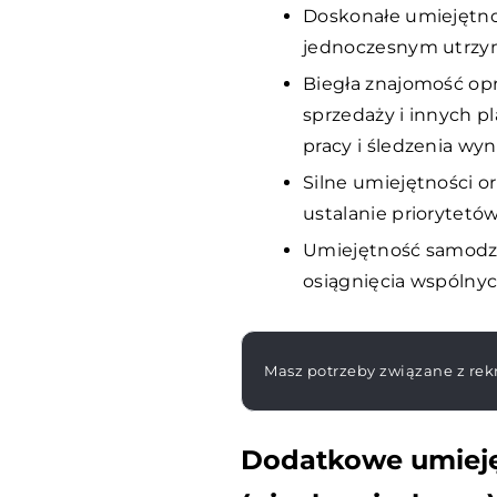
Doskonałe umiejętnoś
jednoczesnym utrzymy
Biegła znajomość op
sprzedaży i innych p
pracy i śledzenia wyn
Silne umiejętności o
ustalanie priorytetó
Umiejętność samodzie
osiągnięcia wspólnyc
Masz potrzeby związane z rekr
Dodatkowe umieję