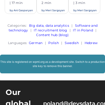
| 17 min
2 min
| 3 min
by
Ani Gasparyan
by
Meri Sargsyan
by
Meri Sargsyan
Categories:
Big data, data analytics
|
Software and
technology
|
IT recruitment blog
|
IT in Poland
|
Content hub (blog)
Languages:
German
|
Polish
|
Swedish
|
Hebrew
This site is registered on
wpml.org
as a development site. Switch to a production
site key to
remove this banner
.
Our
global
poland@devsdata.c