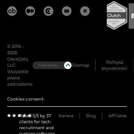
© 2016 -
2026
DevsData,
Polityka
LLC.
Sitemap
Góra strony
prywatności
Wszystkie
prawa
zastrzeżone.
Cookies consent:
Rated 5/5 by 37
Kariera
Blog
Affiliates
clients for tech
recruitment and
custom software