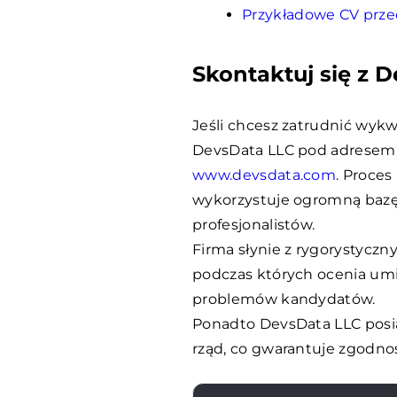
Przykładowe CV prze
Skontaktuj się z 
Jeśli chcesz zatrudnić wykw
DevsData LLC pod adrese
www.devsdata.com
. Proces
wykorzystuje ogromną bazę
profesjonalistów.
Firma słynie z rygorystycz
podczas których ocenia umi
problemów kandydatów.
Ponadto DevsData LLC posia
rząd, co gwarantuje zgodno