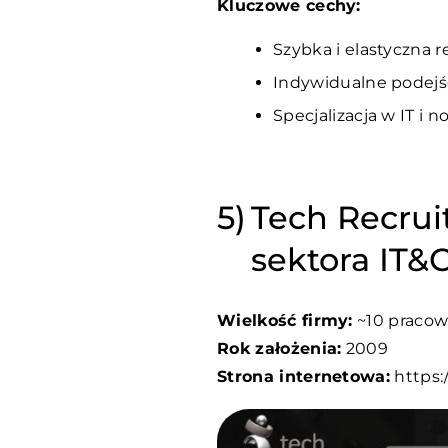
Kluczowe cechy:
Szybka i elastyczna
Indywidualne podejś
Specjalizacja w IT i
Tech Recrui
sektora IT&C
Wielkość firmy:
~10 praco
Rok założenia:
2009
Strona internetowa:
https: