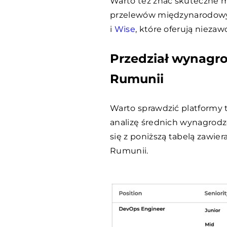
Warto też znać skuteczne 
przelewów międzynarodowyc
i
Wise
, które oferują niezaw
Przedział wynagr
Rumunii
Warto sprawdzić platformy 
analizę średnich wynagrod
się z poniższą tabelą zawier
Rumunii.