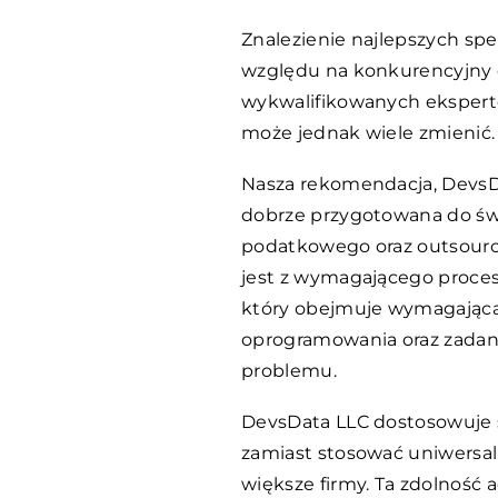
Znalezienie najlepszych s
względu na konkurencyjny c
wykwalifikowanych ekspertó
może jednak wiele zmienić.
Nasza rekomendacja, DevsD
dobrze przygotowana do św
podatkowego oraz outsourc
jest z wymagającego procesu
który obejmuje wymagającą
oprogramowania oraz zadani
problemu.
DevsData LLC dostosowuje s
zamiast stosować uniwersa
większe firmy. Ta zdolność 