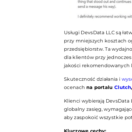
Usługi DevsData LLC są łatw
przy mniejszych kosztach 
przedsiębiorstw. Ta wydajn
dla klientów przy jednocz
jakości rekomendowanych 
Skuteczność działania i
wyso
ocenach
na portalu
Clutch
Klienci wybierają DevsData 
globalny zasięg, wymagające
aby zaspokoić wszystkie po
Kluczowe cechy: