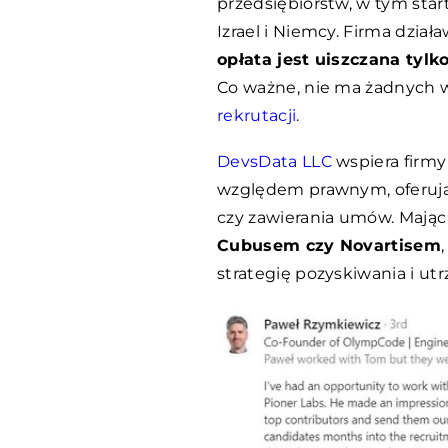
przedsiębiorstw, w tym star
Izrael i Niemcy. Firma dzi
opłata jest uiszczana tylk
Co ważne, nie ma żadnych 
rekrutacji
.
DevsData LLC
wspiera firm
względem prawnym, oferują
czy zawierania umów. Mając
Cubusem czy Novartisem
strategię pozyskiwania i ut