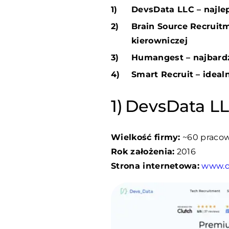
DevsData LLC – najle
Brain Source Recruit
kierowniczej
Humangest – najbardz
Smart Recruit – ideal
DevsData LL
Wielkość firmy:
~60 praco
Rok założenia:
2016
Strona internetowa:
www.d