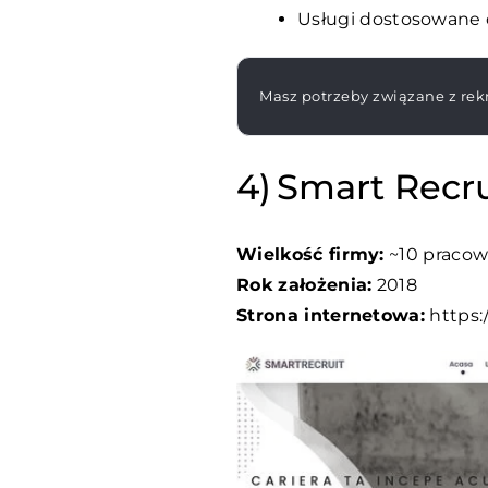
Usługi dostosowane d
Masz potrzeby związane z rekr
Smart Recru
Wielkość firmy:
~10 praco
Rok założenia:
2018
Strona internetowa:
https: