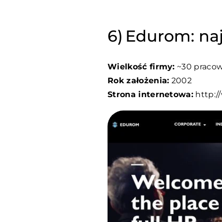
Edurom: naj
Wielkość firmy:
~30 praco
Rok założenia:
2002
Strona internetowa:
http:/