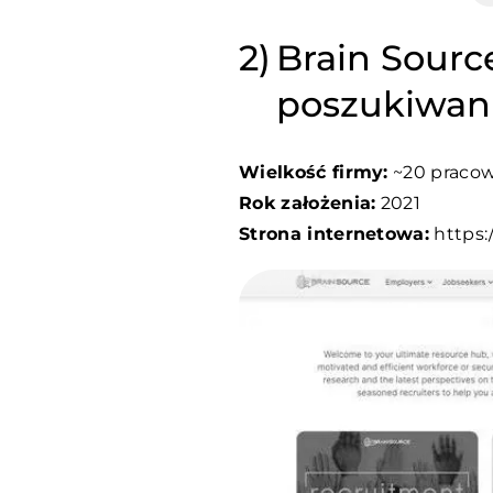
Brain Sourc
poszukiwani
Wielkość firmy:
~20 praco
Rok założenia:
2021
Strona internetowa:
https:/