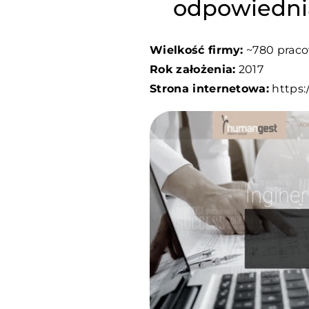
odpowiednia
Wielkość firmy:
~780 prac
Rok założenia:
2017
Strona internetowa:
https: