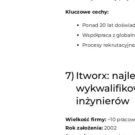
Kluczowe cechy:
Ponad 20 lat doświadc
Współpraca z globaln
Procesy rekrutacyjne
Itworx: naj
wykwalifik
inżynierów
Wielkość firmy:
~10 praco
Rok założenia:
2002