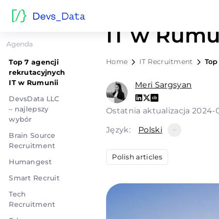
Top 7 agen
IT w Rumu
Agenda
Home
IT Recruitment
Top
Top 7 agencji
rekrutacyjnych
IT w Rumunii
Meri Sargsyan
DevsData LLC
– najlepszy
Ostatnia aktualizacja 2024
wybór
Język:
Polski
Brain Source
Recruitment
Polish articles
Humangest
Smart Recruit
Tech
Recruitment