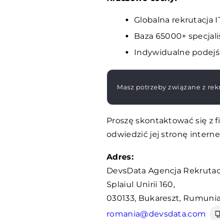
Globalna rekrutacja IT
Baza
65000
+ specjal
Indywidualne podejśc
Masz potrzeby związane z rekr
Proszę skontaktować się z 
odwiedzić jej stronę inter
Adres:
DevsData Agencja Rekrutac
Splaiul Unirii 160,
030133, Bukareszt, Rumuni
romania@devsdata.com