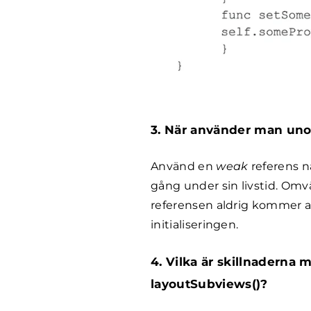
3. När använder man uno
Använd en
weak
referens n
gång under sin livstid. Om
referensen aldrig kommer att
initialiseringen.
4. Vilka är skillnaderna
layoutSubviews()?