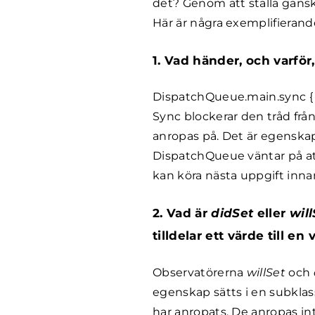
det? Genom att ställa gansk
Här är några exemplifierand
1. Vad händer, och varfö
DispatchQueue.main.sync { 
Sync blockerar den tråd frå
anropas på. Det är egensk
DispatchQueue väntar på att 
kan köra nästa uppgift innan
2. Vad är
didSet
eller
will
tilldelar ett värde till en
Observatörerna
willSet
och
egenskap sätts i en subklassi
har anropats. De anropas int