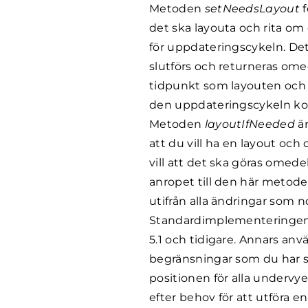
Metoden
setNeedsLayout
det ska layouta och rita om
för uppdateringscykeln. De
slutförs och returneras ome
tidpunkt som layouten och o
den uppdateringscykeln ko
Metoden
layoutIfNeeded
ä
att du vill ha en layout oc
vill att det ska göras omed
anropet till den här metoden
utifrån alla ändringar som 
Standardimplementeringe
5.1 och tidigare. Annars a
begränsningar som du har st
positionen för alla undervy
efter behov för att utföra e