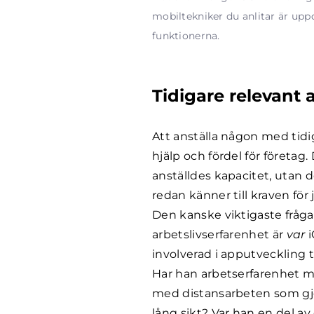
mobiltekniker du anlitar är upp
funktionerna.
Tidigare relevant 
Att anställa någon med tidiga
hjälp och fördel för företag
anställdes kapacitet, utan 
redan känner till kraven fö
Den kanske viktigaste fråga
arbetslivserfarenhet är
var
i
involverad i apputveckling t
Har han arbetserfarenhet m
med distansarbeten som gjort
lång sikt? Var han en del a