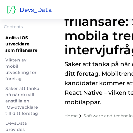
Anlita iOS
frilansare:
Contents
mobila tr
Anlita iOS-
utvecklare
intervjufr
som frilansare
Vikten av
Saker att tänka på när 
mobil
utveckling för
ditt företag. Mobiltre
företag
kandidater kommer att
Saker att tänka
React Native – vilken t
på när du vill
anställa en
mobilappar.
iOS-utvecklare
till ditt företag
Home
Software and technol
DevsData
provides