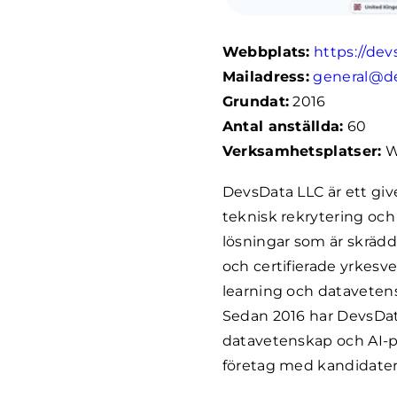
Webbplats:
https://de
Mailadress:
general@d
Grundat:
2016
Antal anställda:
60
Verksamhetsplatser:
W
DevsData LLC är ett giv
teknisk rekrytering och
lösningar som är skrädd
och certifierade yrke
learning och datavetens
Sedan 2016 har DevsDa
datavetenskap och AI-pr
företag med kandidater