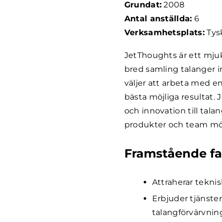
Grundat:
2008
Antal anställda:
6
Verksamhetsplats:
Tys
JetThoughts är ett mju
bred samling talanger i
väljer att arbeta med en
bästa möjliga resultat. 
och innovation till tal
produkter och team möjl
Framstående fa
Attraherar teknis
Erbjuder tjänster
talangförvärvnin