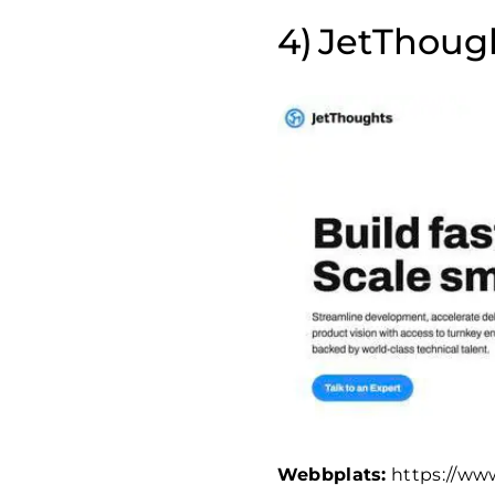
JetThoug
Webbplats:
https://ww