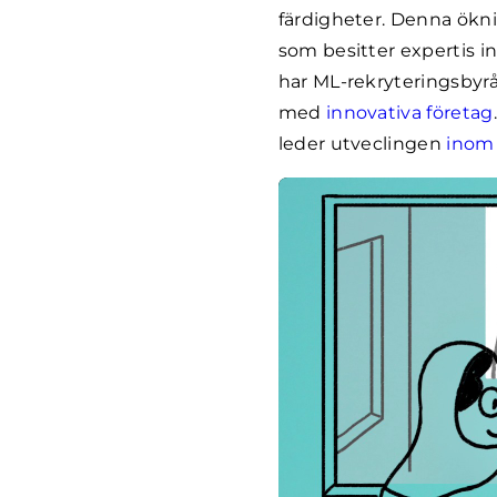
färdigheter. Denna ökn
som besitter expertis 
har ML-rekryteringsbyråe
med
innovativa företag
leder utveclingen
inom