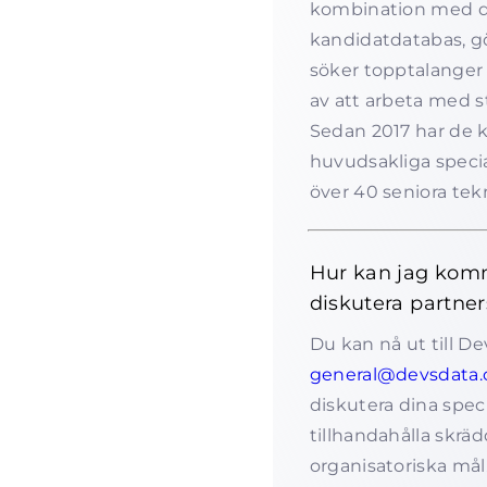
kombination med de
kandidatdatabas, gö
söker topptalanger 
av att arbeta med s
Sedan 2017 har de k
huvudsakliga specia
över 40 seniora tekn
Hur kan jag komm
diskutera partne
Du kan nå ut till De
general@devsdata
diskutera dina spec
tillhandahålla skräd
organisatoriska mål