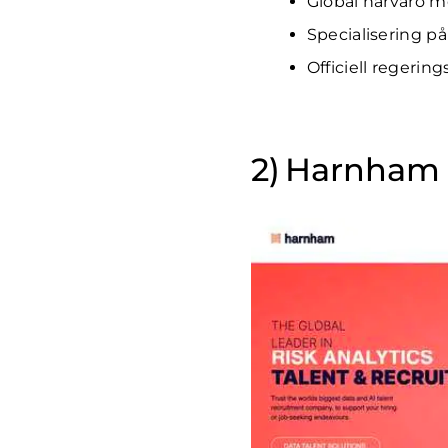
Global närvaro m
Specialisering 
Officiell regerin
Harnham