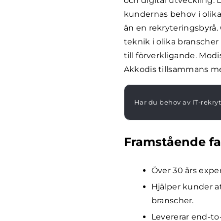
och digital utveckling. 
kundernas behov i olika
än en rekryteringsbyrå.
teknik i olika branscher
till förverkligande. Mo
Akkodis tillsammans m
Har du behov av IT-rekry
Framstående fa
Över 30 års exper
Hjälper kunder a
branscher.
Levererar end-to