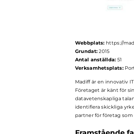
Webbplats:
https://madi
Grundat:
2015
Antal anställda:
51
Verksamhetsplats:
Por
Madiff är en innovativ I
Företaget är känt för sin
datavetenskapliga talan
identifiera skickliga yr
partner för företag som v
Framstående fa