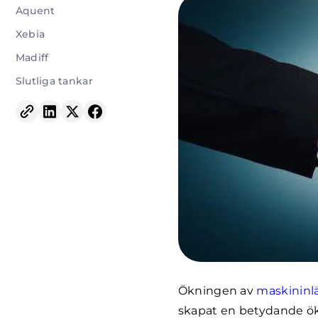
Aquent
Xebia
Madiff
Slutliga tankar
Ökningen av
maskininl
skapat en betydande ö