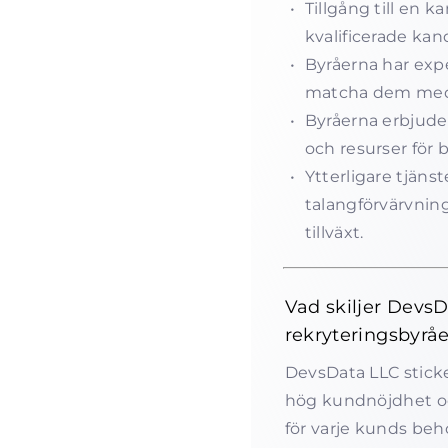
Tillgång till en 
kvalificerade kan
Byråerna har expe
matcha dem med 
Byråerna erbjuder
och resurser för 
Ytterligare tjäns
talangförvärvning
tillväxt.
Vad skiljer Devs
rekryteringsbyrå
DevsData LLC sticke
hög kundnöjdhet oc
för varje kunds beh