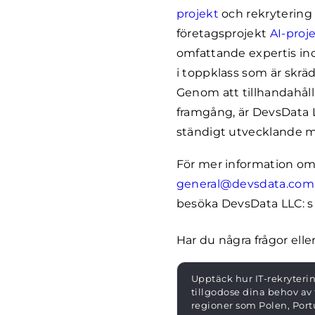
projekt
och rekrytering 
företagsprojekt
AI-proj
omfattande expertis i
i toppklass som är skrä
Genom att tillhandahål
framgång, är DevsData LL
ständigt utvecklande m
För mer information om
general@devsdata.com
besöka DevsData LLC: 
Har du några frågor el
Upptäck hur IT-rekryter
tillgodose dina behov av 
regioner som Polen, Portu