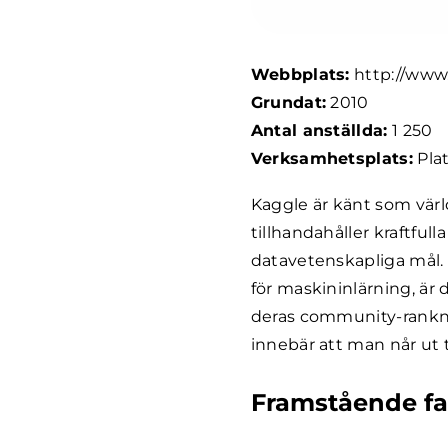
Webbplats:
http://www
Grundat:
2010
Antal anställda:
1 250
Verksamhetsplats:
Pla
Kaggle är känt som vär
tillhandahåller kraftfull
datavetenskapliga mål. 
för maskininlärning, är 
deras community-rankni
innebär att man når ut 
Framstående fa