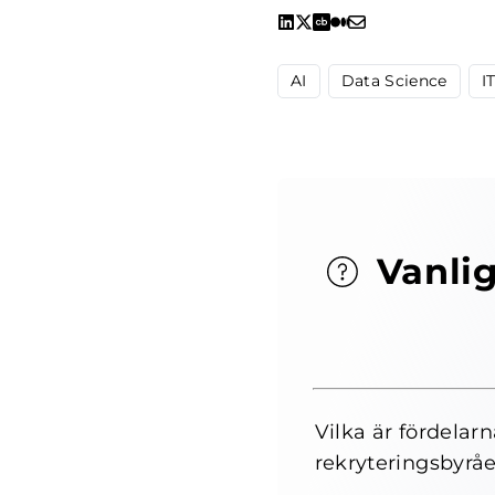
AI
Data Science
I
Vanlig
Vilka är fördela
rekryteringsbyrå