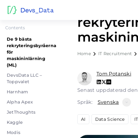
De 9 bäs
rekryter
Contents
maskinin
De 9 bästa
rekryteringsbyråerna
för
Home
IT Recruitment
maskininlärning
(ML)
Tom Potanski
DevsData LLC –
Toppvalet
Senast uppdaterad den 
Harnham
Alpha Apex
Språk:
Svenska
JetThoughts
AI
Data Science
I
Kaggle
Modis