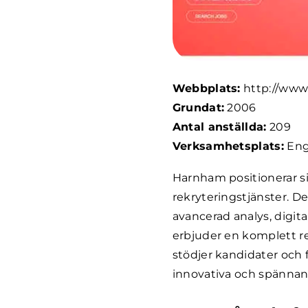
Webbplats:
http://ww
Grundat:
2006
Antal anställda:
209
Verksamhetsplats:
Eng
Harnham positionerar si
rekryteringstjänster. De
avancerad analys, digit
erbjuder en komplett re
stödjer kandidater och 
innovativa och spännan