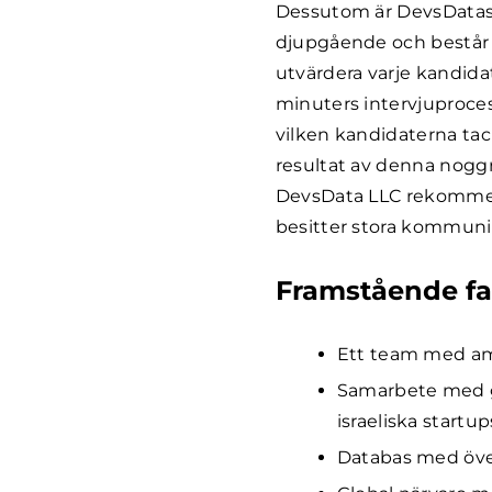
Dessutom är DevsDatas 
djupgående och består a
utvärdera varje kandida
minuters intervjuproce
vilken kandidaterna ta
resultat av denna nogg
DevsData LLC rekommend
besitter stora kommuni
Framstående fa
Ett team med a
Samarbete med g
israeliska startu
Databas med öve