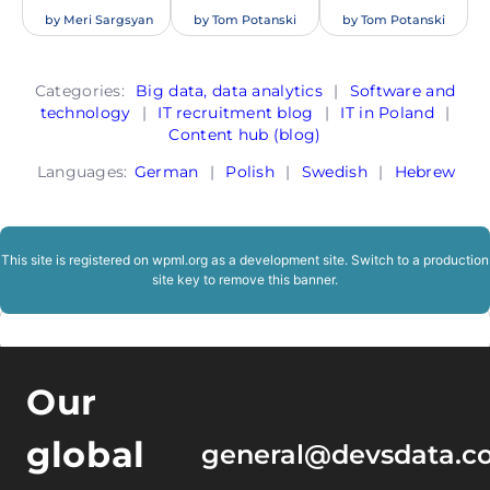
by
Meri Sargsyan
by
Tom Potanski
by
Tom Potanski
Categories:
Big data, data analytics
|
Software and
technology
|
IT recruitment blog
|
IT in Poland
|
Content hub (blog)
Languages:
German
|
Polish
|
Swedish
|
Hebrew
This site is registered on
wpml.org
as a development site. Switch to a production
site key to
remove this banner
.
Our
global
general@devsdata.c