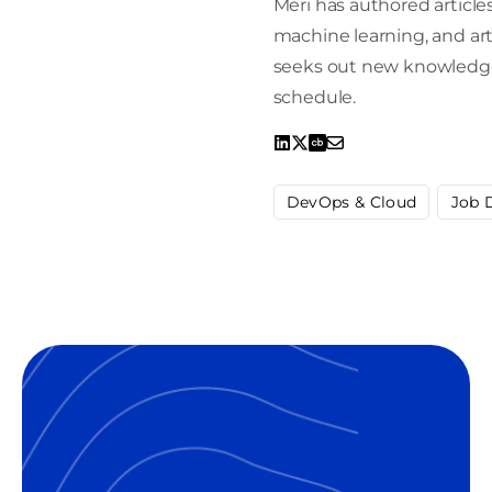
Meri has authored articles
machine learning, and arti
seeks out new knowledge, 
schedule.
DevOps & Cloud
Job 