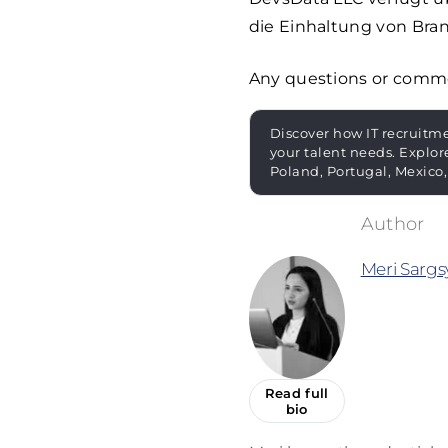
die Einhaltung von Bra
Any questions or com
Discover how IT recruitme
your talent needs. Explor
Poland, Portugal, Mexico,
Meri Sargs
Read full
bio