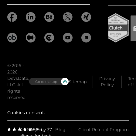
© 2016 -
2026
DevsData,
Privacy
Ter
Sitemap
Go to the top
LLC. All
Policy
of 
rights
reserved.
Cookies consent:
Rated 5/5 by 37
Careers
Blog
Client Referral Program
clients for tech