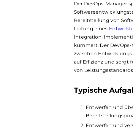
Der DevOps-Manager spie
Softwareentwicklungst
Bereitstellung von Sof
Leitung eines
Entwickl
Integration, Implemen
kümmert. Der DevOps-M
zwischen Entwicklungs-
auf Effizienz und sorgt
von Leistungsstandards
Typische Aufga
Entwerfen und übe
Bereitstellungspro
Entwerfen und verw