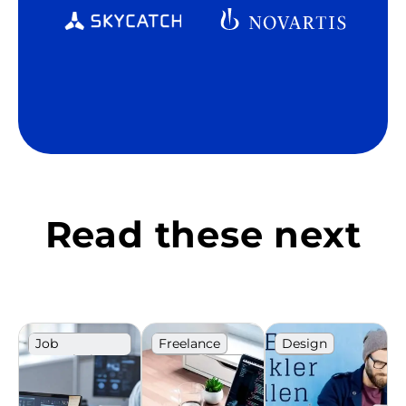
Read these next
Job
Freelance
Design
Description
Guide
Java
Guide
Template
Software
development