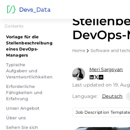
Vorlage f
Stellenb
Contents
DevOps-
Vorlage für die
Stellenbeschreibung
eines DevOps-
Home
Software and tec
Managers
Typische
Meri Sargsyan
Aufgaben und
Verantwortlichkeiten
Last updated on 19. Au
Erforderliche
Fähigkeiten und
Language:
Deutsch
Erfahrung
Unser Angebot
Job Description Templat
Über uns
Sehen Sie sich