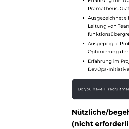
Erfahrung mit Üb
Prometheus, Graf
Ausgezeichnete 
Leitung von Tea
funktionsübergr
Ausgeprägte Pro
Optimierung der
Erfahrung im Pr
DevOps-Initiativ
Do you have IT recruitme
Nützliche/bege
(nicht erforderl