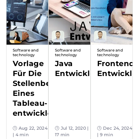
Software and
Software and
Software and
technology
technology
technology
Vorlage
Java
Frontend
Für Die
Entwickler
Entwickle
Stellenbeschreibung
Eines
Tableau-
entwicklers
🕒 Aug 22, 2024
🕒 Jul 12, 2020 |
🕒 Dec 24, 2024
| 4 min
17 min
| 9 min