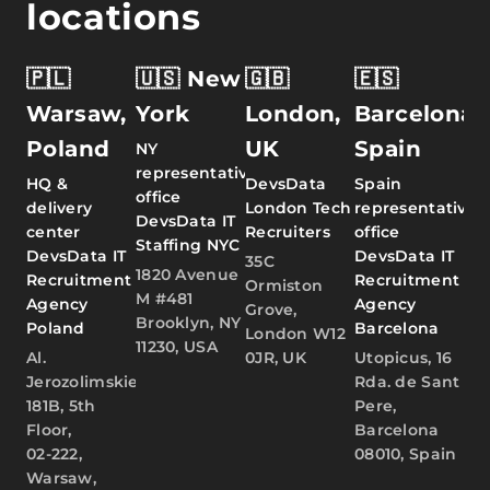
locations
🇵🇱
🇺🇸 New
🇬🇧
🇪🇸
Warsaw,
York
London,
Barcelona,
Poland
UK
Spain
NY
representative
HQ &
DevsData
Spain
office
delivery
London Tech
representative
DevsData IT
center
Recruiters
office
Staffing NYC
DevsData IT
DevsData IT
35C
1820 Avenue
Recruitment
Recruitment
Ormiston
M #481
Agency
Agency
Grove,
Brooklyn, NY
Poland
Barcelona
London W12
11230, USA
Al.
0JR, UK
Utopicus, 16
Jerozolimskie
Rda. de Sant
181B, 5th
Pere,
Floor,
Barcelona
02-222,
08010, Spain
Warsaw,