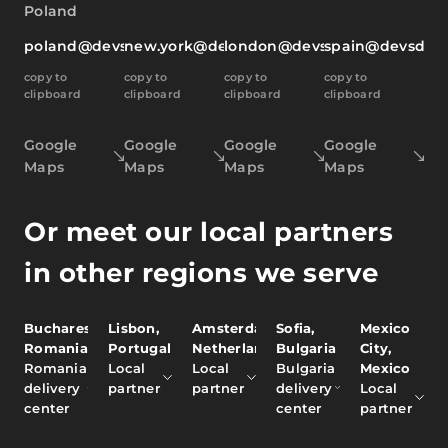
Poland
poland@devsdata.com
new.york@devsdata.com
london@devsdata.com
spain@devsdat
copy to
copy to
copy to
copy to
clipboard
clipboard
clipboard
clipboard
Google
Google
Google
Google
Maps
Maps
Maps
Maps
Or meet our local partners
in other regions we serve
Bucharest,
Lisbon,
Amsterdam,
Sofia,
Mexico
Romania
Portugal
Netherlands
Bulgaria
City,
Romania
Local
Local
Bulgaria
Mexico
delivery
partner
partner
delivery
Local
center
center
partner